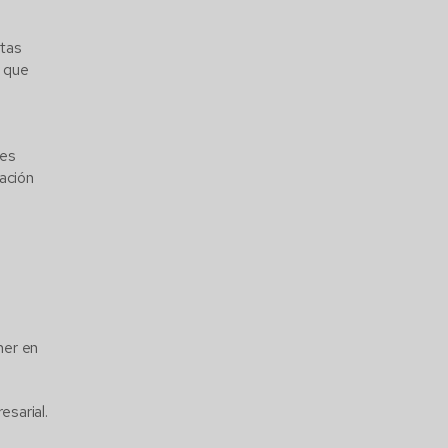
tas
o que
 es
uación
ner en
esarial.