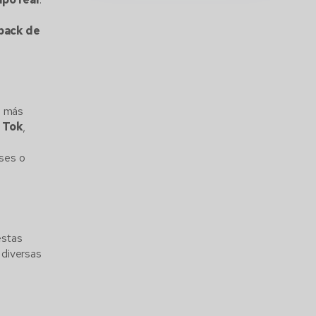
dback de
o más
 Tok
,
eses o
estas
 diversas