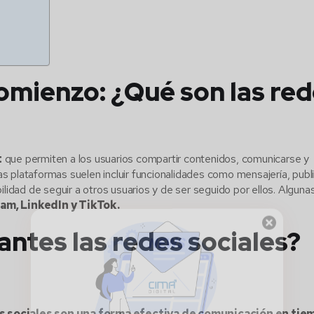
mienzo: ¿Qué son las re
t
que permiten a los usuarios compartir contenidos, comunicarse y
s plataformas suelen incluir funcionalidades como mensajería, publ
ilidad de seguir a otros usuarios y de ser seguido por ellos. Alguna
am, LinkedIn y TikTok.
ntes las redes sociales?
¡No te pierdas
de nada!
s sociales son una forma efectiva de comunicación en tie