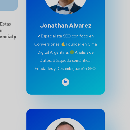
 Estas
Jonathan Alvarez
ir
✔Especialista SEO con foco en
ncial y
Conversiones.
Founder en Cima
Digital Argentina.
Análisis de
Datos, Búsqueda semántica,
Entidades y Desambiguación SEO.