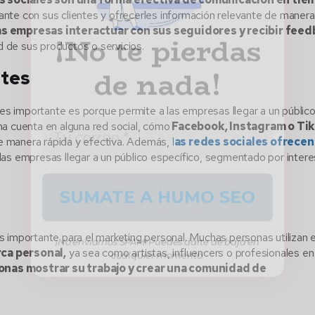
nte con sus clientes y ofrecerles información relevante de manera
as empresas interactuar con sus seguidores y recibir fee
ad de sus productos o servicios.
ntes
es importante es porque permite a las empresas llegar a un públic
na cuenta en alguna red social, cómo
Facebook, Instagram o Tik
 de manera rápida y efectiva. Además,
l
as redes sociales ofrecen
las empresas llegar a un público específico, segmentado por inter
¡No enviamos SPAM! Puedes darte de baja en
cualquier momento.
 importante para el marketing personal. Muchas personas utilizan 
ca personal,
ya sea como artistas, influencers o profesionales en
onas mostrar su trabajo y crear una comunidad de