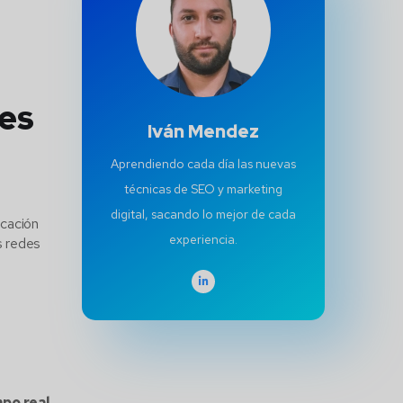
des
Iván Mendez
Aprendiendo cada día las nuevas
técnicas de SEO y marketing
digital, sacando lo mejor de cada
icación
experiencia.
s redes
mpo real
.