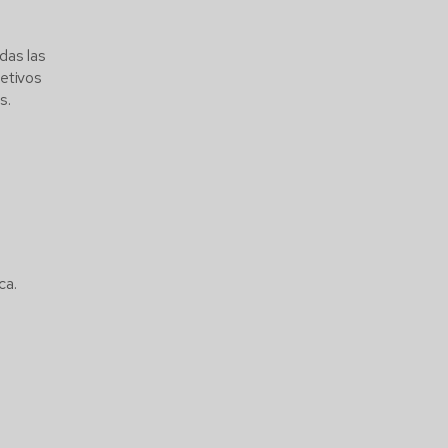
das las
jetivos
s.
rca.