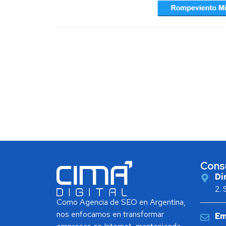
MARKETING
/
MEDIA
Cons
Di
2.
Como Agencia de SEO en Argentina,
nos enfocamos en transformar
Em