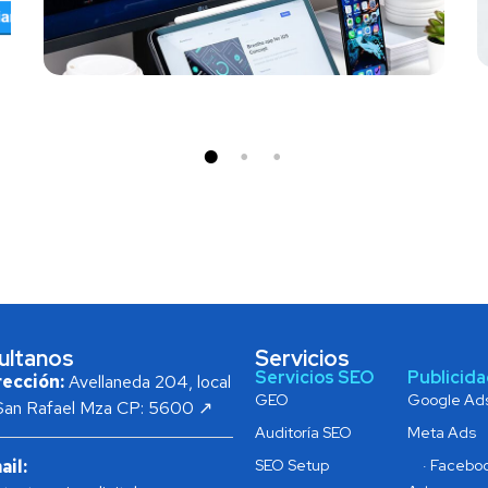
D
ultanos
Servicios
Servicios SEO
Publicid
rección:
Avellaneda 204, local
GEO
Google Ad
 San Rafael Mza CP: 5600 ↗
Auditoría SEO
Meta Ads
ail:
SEO Setup
· Facebo