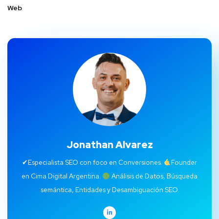
Web
Jonathan Alvarez
✔Especialista SEO con foco en Conversiones.
Founder
en Cima Digital Argentina.
Análisis de Datos, Búsqueda
semántica, Entidades y Desambiguación SEO.